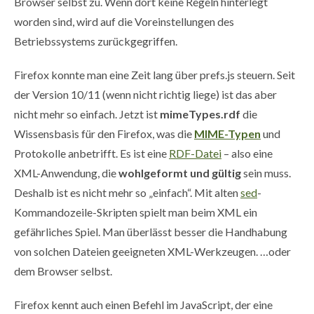
Browser selbst zu. Wenn dort keine Regeln hinterlegt
worden sind, wird auf die Voreinstellungen des
Betriebssystems zurückgegriffen.
Firefox konnte man eine Zeit lang über prefs.js steuern. Seit
der Version 10/11 (wenn nicht richtig liege) ist das aber
nicht mehr so einfach. Jetzt ist
mimeTypes.rdf
die
Wissensbasis für den Firefox, was die
MIME-Typen
und
Protokolle anbetrifft. Es ist eine
RDF-Datei
– also eine
XML-Anwendung, die
wohlgeformt und gültig
sein muss.
Deshalb ist es nicht mehr so „einfach“. Mit alten
sed
-
Kommandozeile-Skripten spielt man beim XML ein
gefährliches Spiel. Man überlässt besser die Handhabung
von solchen Dateien geeigneten XML-Werkzeugen. …oder
dem Browser selbst.
Firefox kennt auch einen Befehl im JavaScript, der eine