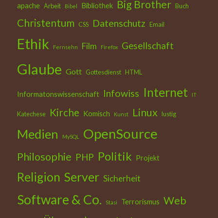
Big Brother
apache
Bibliothek
Arbeit
Buch
Bibel
Christentum
Datenschutz
CSS
Email
Ethik
Gesellschaft
Film
Fernsehn
Firefox
Glaube
Gott
Gottesdienst
HTML
Internet
Infowiss
Informatonswissenschaft
IT
Kirche
Linux
Komisch
Katechese
lustig
Kunst
OpenSource
Medien
MySQL
Politik
Philosophie
PHP
Projekt
Religion
Server
Sicherheit
Software & Co.
Web
Terrorismus
Stasi