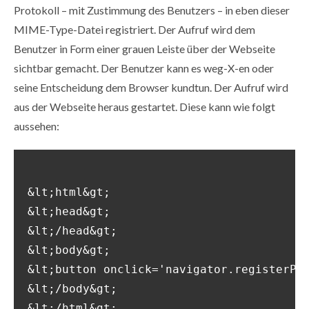
Protokoll – mit Zustimmung des Benutzers – in eben dieser
MIME-Type-Datei registriert. Der Aufruf wird dem
Benutzer in Form einer grauen Leiste über der Webseite
sichtbar gemacht. Der Benutzer kann es weg-X-en oder
seine Entscheidung dem Browser kundtun. Der Aufruf wird
aus der Webseite heraus gestartet. Diese kann wie folgt
aussehen:
&lt;html&gt;

&lt;head&gt;

&lt;/head&gt;

&lt;body&gt;

&lt;button onclick='navigator.registerPro
&lt;/body&gt;

&lt;/html&gt;