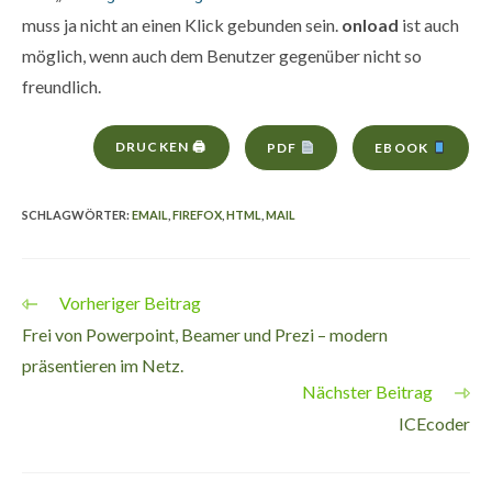
muss ja nicht an einen Klick gebunden sein.
onload
ist auch
möglich, wenn auch dem Benutzer gegenüber nicht so
freundlich.
DRUCKEN 🖨
PDF
EBOOK
SCHLAGWÖRTER
:
EMAIL
,
FIREFOX
,
HTML
,
MAIL
Vorheriger Beitrag
Weitere
Artikel
Frei von Powerpoint, Beamer und Prezi – modern
ansehen
präsentieren im Netz.
Nächster Beitrag
ICEcoder