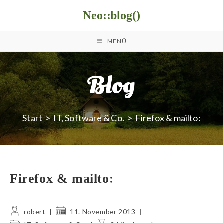
Zum
Neo::blog()
Inhalt
springen
MENÜ
Blog
Start
>
IT, Software & Co.
>
Firefox & mailto:
Firefox & mailto:
Beitrags-
Beitrag
robert
11. November 2013
Autor:
veröffentlicht:
Beitrags-
Lesedauer: