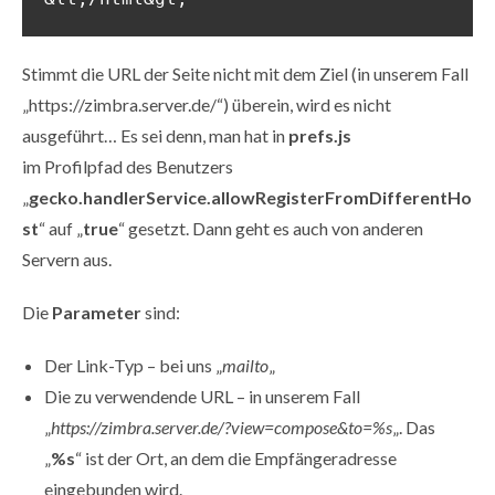
Stimmt die URL der Seite nicht mit dem Ziel (in unserem Fall
„https://zimbra.server.de/“) überein, wird es nicht
ausgeführt… Es sei denn, man hat in
prefs.js
im Profilpfad des Benutzers
„
gecko.handlerService.allowRegisterFromDifferentHo
st
“ auf „
true
“ gesetzt. Dann geht es auch von anderen
Servern aus.
Die
Parameter
sind:
Der Link-Typ – bei uns „
mailto
„
Die zu verwendende URL – in unserem Fall
„
https://zimbra.server.de/?view=compose&to=%s
„. Das
„
%s
“ ist der Ort, an dem die Empfängeradresse
eingebunden wird.