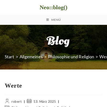
Zum
Neo::blog()
Inhalt
springen
MENÜ
Blog
Start
>
Allgemeines
>
Philosophie und Religion
>
Wer
Werte
Beitrags-
Beitrag
robert
13. März 2025
Autor:
veröffentlicht:
Beitrags-