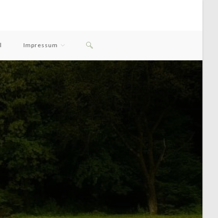
Website-
l
Impressum
Suche
Umschalten
Zitat des Tages
Man erzieht durch das, was
schutz
man sagt,