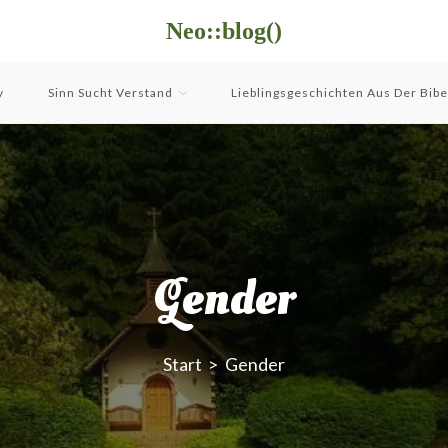
Neo::blog()
y
Sinn Sucht Verstand
Lieblingsgeschichten Aus Der Bibe
Gender
pressum
apache
Bibliothek
Arbeit
Bibel
Start
>
Gender
Big Brother
n von
: Robert Kolatzek
Buch
privater Blog zum
Christentum
Daten
CSS
autausch