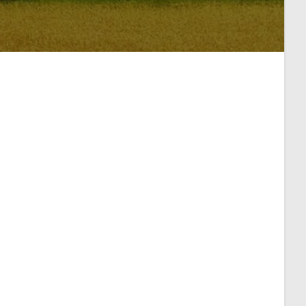
mehr noch durch das, was
Firefox
man tut,
am meisten durch das, war
Gott
man ist.
owiss
Ignatius von Antiochien - ca .A.D. 100
rche
tik
er
& Co.