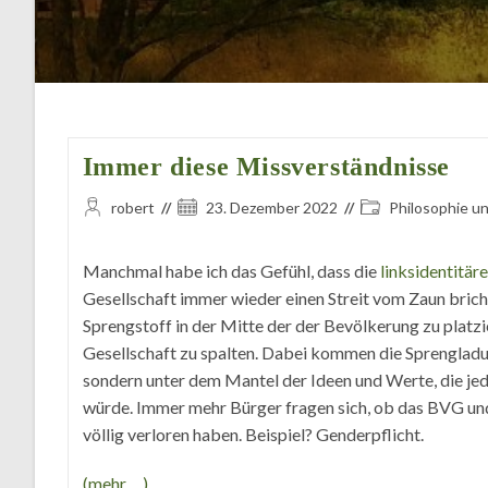
Politik
Haftung
Richtigk
Infowiss
Fakten (k
auf Überp
IT, Software & Co.
Kontakt
Komisches
Immer diese Missverständnisse
Trisagion 
Kunst und Kultur
Beitrags-
Beitrag
Beitrags-
robert
23. Dezember 2022
Philosophie un
Kraft aus
Autor:
veröffentlicht:
Kategorie:
Uncategorized
Just War 
Manchmal habe ich das Gefühl, dass die
linksidentitäre
Gesellschaft immer wieder einen Streit vom Zaun brich
Trisagion – ein Elixier der spirituellen
Im Linux-
Sprengstoff in der Mitte der der Bevölkerung zu platzie
Kraft aus den Wurzeln des Christentums
OLED A1
Gesellschaft zu spalten. Dabei kommen die Sprengladun
sondern unter dem Mantel der Ideen und Werte, die j
Just War – und keiner geht hin.
Eine KI-
würde. Immer mehr Bürger fragen sich, ob das BVG u
Im Linux-Einsatz: Acer Aspire 16 AI
Recenzja:
völlig verloren haben. Beispiel? Genderpflicht.
OLED A16-61M-R2E7 (NX.JP0EG.007)
Rozważan
(mehr …)