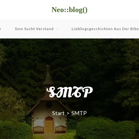
Neo::blog()
y
Sinn Sucht Verstand
Lieblingsgeschichten Aus Der Bibe
SMTP
Start
>
SMTP