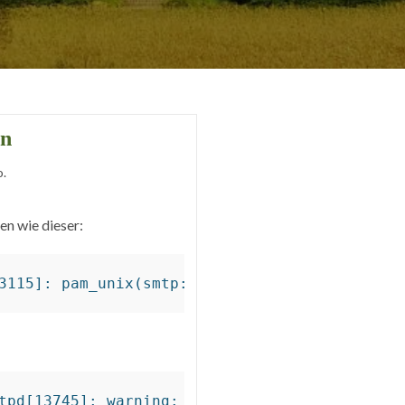
an
o.
en wie dieser:
3115]: pam_unix(smtp:auth): authentication fa