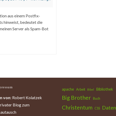
ion aus einem Postfix-
 hinweist, bedeutet die
 meinen Server als Spam-Bot
pressum
apache
Bibliothek
Arbeit
Bibel
Big Brother
n von
: Robert Kolatzek
Buch
privater Blog zum
Christentum
Daten
CSS
autausch