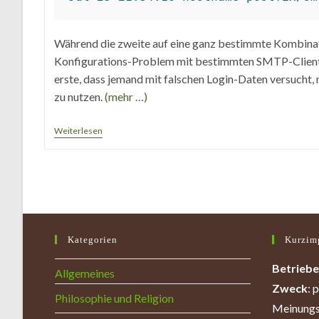
Während die zweite auf eine ganz bestimmte Kombinat
Konfigurations-Problem mit bestimmten SMTP-Clients
erste, dass jemand mit falschen Login-Daten versucht,
zu nutzen.
(mehr …)
Mehr
Weiterlesen
Server-
Schutz
Durch
Fail2ban
Kategorien
Kurzim
Betriebe
Allgemeines
Zweck
: 
Philosophie und Religion
Meinungs