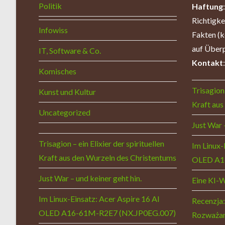
Politik
Haftung
Richtigk
Infowiss
Fakten (k
auf Überp
IT, Software & Co.
Kontakt
Komisches
Trisagion 
Kunst und Kultur
Kraft aus
Uncategorized
Just War 
Trisagion – ein Elixier der spirituellen
Im Linux-
Kraft aus den Wurzeln des Christentums
OLED A1
Just War – und keiner geht hin.
Eine KI-
Im Linux-Einsatz: Acer Aspire 16 AI
Recenzja:
OLED A16-61M-R2E7 (NX.JP0EG.007)
Rozważan