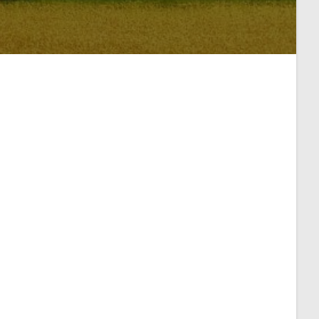
ilure; logname= uid=0 euid=0 tty= ruser= rho