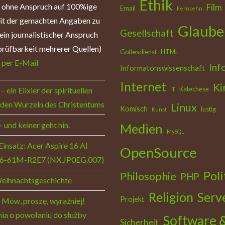
Ethik
: ohne Anspruch auf 100%ige
Film
Email
Fernsehn
eit der gemachten Angaben zu
Glaube
Gesellschaft
ein journalistischer Anspruch
rüfbarkeit mehrerer Quellen)
Gottesdienst
HTML
:
per E-Mail
Inf
Informatonswissenschaft
Internet
Ki
Katechese
– ein Elixier der spirituellen
IT
 den Wurzeln des Christentums
Linux
Komisch
lustig
Kunst
– und keiner geht hin.
Medien
MySQL
Einsatz: Acer Aspire 16 AI
OpenSource
6-61M-R2E7 (NX.JP0EG.007)
Poli
Philosophie
PHP
Weihnachtsgeschichte
Religion
Serv
Projekt
 Mów, proszę, wyraźniej!
ia o powołaniu do służby
Software 
Sicherheit