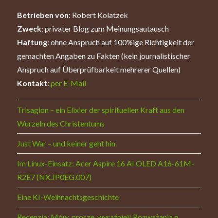
Betrieben von
: Robert Kolatzek
Zweck
: privater Blog zum Meinungsautausch
Haftung
: ohne Anspruch auf 100%ige Richtigkeit der
gemachten Angaben zu Fakten (kein journalistischer
Anspruch auf Überprüfbarkeit mehrerer Quellen)
Kontakt
:
per E-Mail
Trisagion – ein Elixier der spirituellen Kraft aus den
Wurzeln des Christentums
Just War – und keiner geht hin.
Im Linux-Einsatz: Acer Aspire 16 AI OLED A16-61M-
R2E7 (NX.JP0EG.007)
Eine KI-Weihnachtsgeschichte
Recenzja: Mów, proszę, wyraźniej! Rozważania o