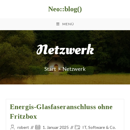
Zum
Neo::blog()
Inhalt
springen
MENÜ
Netzwerk
Start
>
Netzwerk
Energis-Glasfaseranschluss ohne
Fritzbox
Beitrags-
Beitrag
Beitrags-
robert
1. Januar 2025
IT, Software & Co.