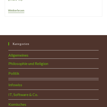
Energis-
Weiterlesen
Glasfaseranschluss
Ohne
Fritzbox
Kategorien
Allgemeines
Philosophie und Religion
Politik
Infowiss
IT, Software & Co.
Komisches