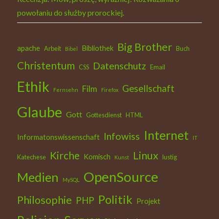
powołaniu do służby prorockiej.
Big Brother
apache
Bibliothek
Arbeit
Buch
Bibel
Christentum
Datenschutz
CSS
Email
Ethik
Gesellschaft
Film
Fernsehn
Firefox
Glaube
Gott
Gottesdienst
HTML
Internet
Infowiss
Informatonswissenschaft
IT
Kirche
Linux
Komisch
Katechese
lustig
Kunst
OpenSource
Medien
MySQL
Politik
Philosophie
PHP
Projekt