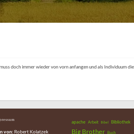
 muss doch immer wieder von vorn anfangen und als Individuum di
pressum
apache
Bibliothek
Arbeit
Bibel
Big Brother
n von
: Robert Kolatzek
Buch