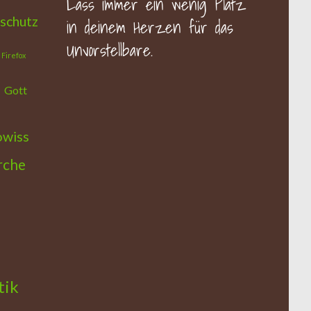
Lass immer ein wenig Platz
schutz
in deinem Herzen für das
Unvorstellbare.
Firefox
Gott
owiss
rche
tik