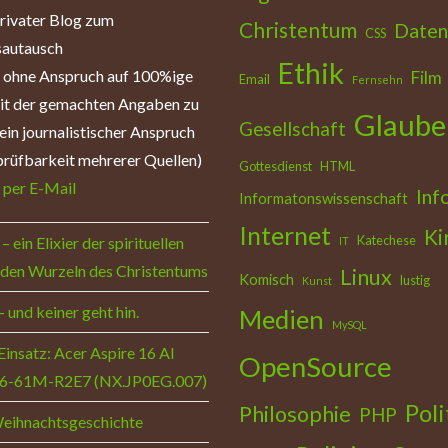
privater Blog zum
Christentum
Daten
CSS
autausch
Ethik
: ohne Anspruch auf 100%ige
Film
Email
Fernsehn
eit der gemachten Angaben zu
Glaube
Gesellschaft
ein journalistischer Anspruch
rüfbarkeit mehrerer Quellen)
Gottesdienst
HTML
:
per E-Mail
Inf
Informatonswissenschaft
Internet
Ki
Katechese
– ein Elixier der spirituellen
IT
 den Wurzeln des Christentums
Linux
Komisch
lustig
Kunst
– und keiner geht hin.
Medien
MySQL
Einsatz: Acer Aspire 16 AI
OpenSource
6-61M-R2E7 (NX.JP0EG.007)
Poli
Philosophie
PHP
Weihnachtsgeschichte