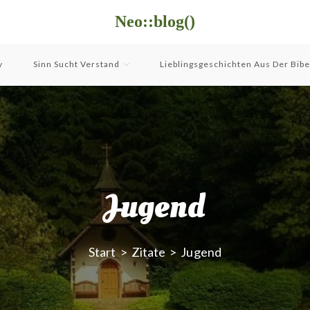
Neo::blog()
y
Sinn Sucht Verstand
Lieblingsgeschichten Aus Der Bibe
Jugend
Start
>
Zitate
>
Jugend