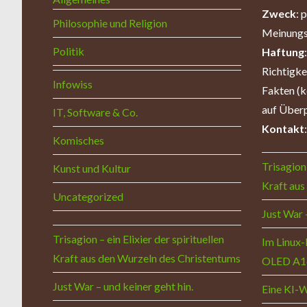
Zweck
: 
Philosophie und Religion
Meinungs
Politik
Haftung
Richtigk
Infowiss
Fakten (k
auf Überp
IT, Software & Co.
Kontakt
Komisches
Trisagion 
Kunst und Kultur
Kraft aus
Uncategorized
Just War 
Trisagion – ein Elixier der spirituellen
Im Linux-
Kraft aus den Wurzeln des Christentums
OLED A1
Just War – und keiner geht hin.
Eine KI-