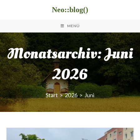
Zum
Neo::blog()
Inhalt
springen
MENÜ
Monatsarchiv: Juni
2026
Start
>
2026
>
Juni