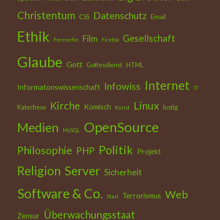
Christentum
Datenschutz
CSS
Email
Ethik
Gesellschaft
Film
Fernsehn
Firefox
Glaube
Gott
Gottesdienst
HTML
Internet
Infowiss
Informatonswissenschaft
IT
Kirche
Linux
Komisch
Katechese
lustig
Kunst
OpenSource
Medien
MySQL
Politik
Philosophie
PHP
Projekt
Religion
Server
Sicherheit
Software & Co.
Web
Terrorismus
Stasi
Überwachungsstaat
Zensur