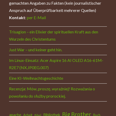
gemachten Angaben zu Fakten (kein journalistischer
Anspruch auf Überprüfbarkeit mehrerer Quellen)
Kontakt
:
per E-Mail
Trisagion – ein Elixier der spirituellen Kraft aus den
Wurzeln des Christentums
Just War – und keiner geht hin.
Im Linux-Einsatz: Acer Aspire 16 AI OLED A16-61M-
R2E7 (NX.JP0EG.007)
Eine KI-Weihnachtsgeschichte
Recenzja: Mów, proszę, wyraźniej! Rozważania o
powołaniu do służby prorockiej.
Big Brother
apache
Bibliothek
Arbeit
Buch
Bibel