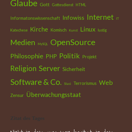
Glaube
Gott
Gottesdienst
HTML
Internet
Infowiss
Informatonswissenschaft
IT
Kirche
Linux
Komisch
Katechese
lustig
Kunst
OpenSource
Medien
MySQL
Politik
Philosophie
PHP
Projekt
Religion
Server
Sicherheit
Software & Co.
Web
Terrorismus
Stasi
Überwachungsstaat
Zensur
Zitat des Tages