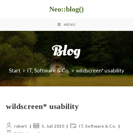
Zum
Neo::blog()
Inhalt
springen
MENÜ
Blog
Start
>
IT, Software & Co.
>
wildscreen* usability
wildscreen* usability
Beitrags-
Beitrag
Beitrags-
robert
5. Juli 2010
IT, Software & Co.
Autor:
veröffentlicht:
Kategorie:
Lesedauer: