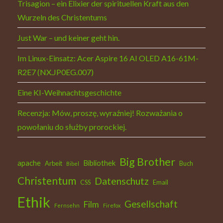
Trisagion – ein Elixier der spirituellen Kraft aus den
Wurzeln des Christentums
Just War – und keiner geht hin.
Im Linux-Einsatz: Acer Aspire 16 AI OLED A16-61M-
R2E7 (NX.JP0EG.007)
Eine KI-Weihnachtsgeschichte
Recenzja: Mów, proszę, wyraźniej! Rozważania o
powołaniu do służby prorockiej.
Big Brother
apache
Bibliothek
Arbeit
Buch
Bibel
Christentum
Datenschutz
CSS
Email
Ethik
Gesellschaft
Film
Fernsehn
Firefox