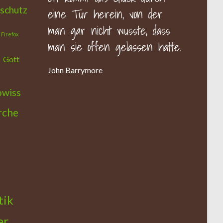
schutz
eine Tür herein, von der
man gar nicht wusste, dass
Firefox
man sie offen gelassen hatte.
Gott
John Barrymore
owiss
rche
tik
er