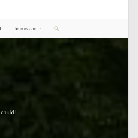
Website-
l
Impressum
Suche
Umschalten
schuld!