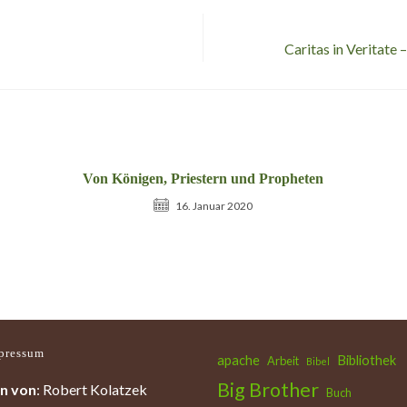
Caritas in Veritate
Von Königen, Priestern und Propheten
16. Januar 2020
pressum
apache
Bibliothek
Arbeit
Bibel
Big Brother
n von
: Robert Kolatzek
Buch