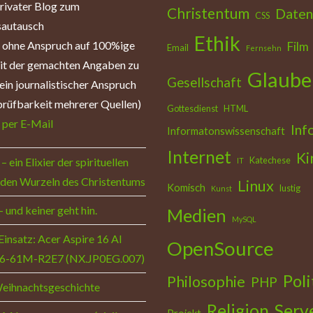
privater Blog zum
Christentum
Daten
CSS
autausch
Ethik
: ohne Anspruch auf 100%ige
Film
Email
Fernsehn
eit der gemachten Angaben zu
Glaube
Gesellschaft
ein journalistischer Anspruch
rüfbarkeit mehrerer Quellen)
Gottesdienst
HTML
:
per E-Mail
Inf
Informatonswissenschaft
Internet
Ki
Katechese
– ein Elixier der spirituellen
IT
 den Wurzeln des Christentums
Linux
Komisch
lustig
Kunst
– und keiner geht hin.
Medien
MySQL
Einsatz: Acer Aspire 16 AI
OpenSource
6-61M-R2E7 (NX.JP0EG.007)
Poli
Philosophie
PHP
Weihnachtsgeschichte
Religion
Serv