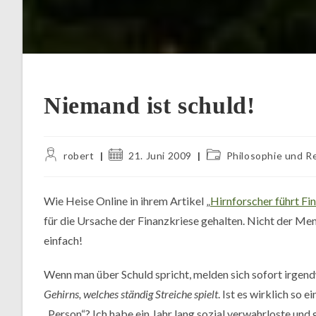
Niemand ist schuld!
Beitrags-
Beitrag
Beitrags-
robert
21. Juni 2009
Philosophie und Re
Autor:
veröffentlicht:
Kategorie:
Wie Heise Online in ihrem Artikel „
Hirnforscher führt Fi
für die Ursache der Finanzkriese gehalten. Nicht der Me
einfach!
Wenn man über Schuld spricht, melden sich sofort irgen
Gehirns, welches ständig Streiche spielt
. Ist es wirklich so 
„Person“? Ich habe ein Jahr lang sozial verwahrloste und 