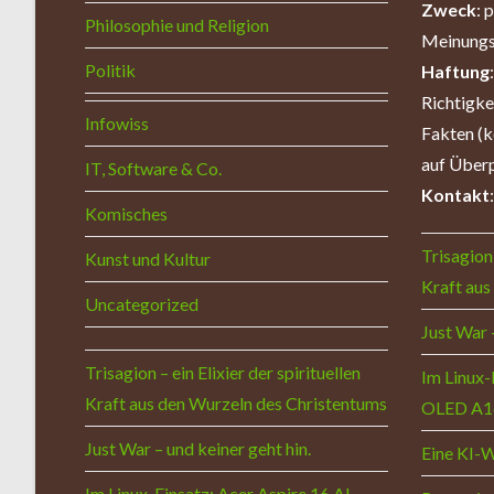
Zweck
: 
Philosophie und Religion
Meinungs
Politik
Haftung
Richtigk
Infowiss
Fakten (k
auf Überp
IT, Software & Co.
Kontakt
Komisches
Trisagion 
Kunst und Kultur
Kraft aus
Uncategorized
Just War 
Trisagion – ein Elixier der spirituellen
Im Linux-
Kraft aus den Wurzeln des Christentums
OLED A1
Just War – und keiner geht hin.
Eine KI-
Im Linux-Einsatz: Acer Aspire 16 AI