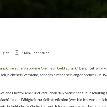
Lesedauer:
ligion
2 Min. Lesedauer
nanzkrise auf angeborene Gier nach Geld zurück
“ berichtet, wird 
nsch, nicht sein Verstand, sondern einfach sein angeborenes (Un-)
dwelche Hirnforscher und versuchen den Menschen für unschuldig 
einfach? Ist die Fähigkeit zur Selbstreflexion (wer bin ich, was tue i
geistig behinderte Kinder betreut. Ich kann verstehen, dass sozial