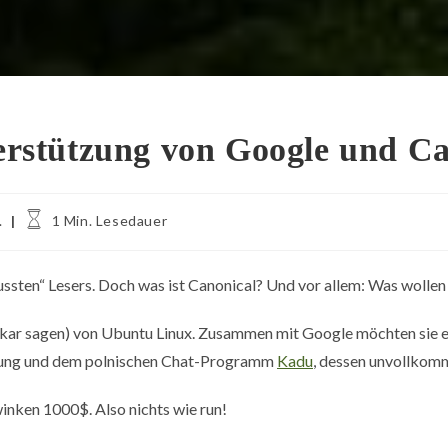
terstützung von Google und C
Lesedauer:
.
1 Min. Lesedauer
ssten“ Lesers. Doch was ist Canonical? Und vor allem: Was wollen 
ekar sagen) von Ubuntu Linux. Zusammen mit Google möchten sie e
tung und dem polnischen Chat-Programm
Kadu
, dessen unvollkom
winken 1000$. Also nichts wie run!