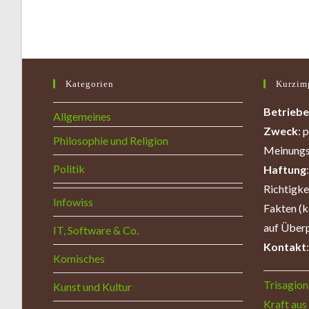
Kategorien
Kurzim
Betriebe
Allgemeines
Zweck
: 
Philosophie und Religion
Meinungs
Politik
Haftung
Richtigk
Infowiss
Fakten (k
auf Überp
IT, Software & Co.
Kontakt
Komisches
Trisagion 
Kunst und Kultur
Kraft aus