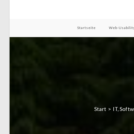
Zum
Inhalt
springen
Startseite
Web-Usabilit
Start
>
IT, Soft