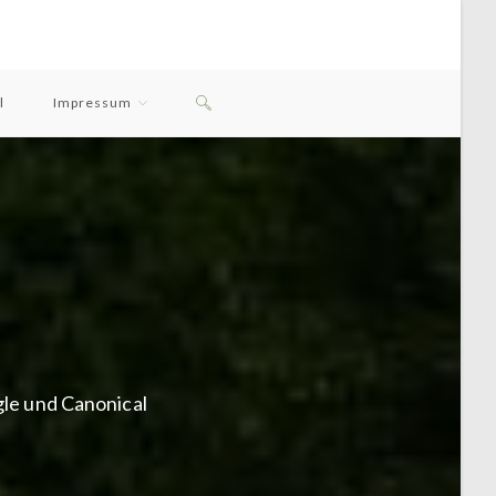
Website-
l
Impressum
Suche
Umschalten
gle und Canonical