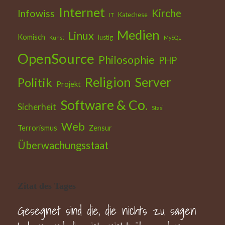
Internet
Kirche
Infowiss
Katechese
IT
Medien
Linux
Komisch
lustig
Kunst
MySQL
OpenSource
Philosophie
PHP
Religion
Politik
Server
Projekt
Software & Co.
Sicherheit
Stasi
Web
Terrorismus
Zensur
Überwachungsstaat
Zitat des Tages
Gesegnet sind die, die nichts zu sagen