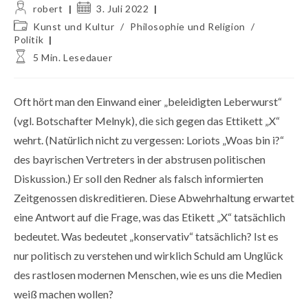
Beitrags-
Beitrag
robert
3. Juli 2022
Autor:
veröffentlicht:
Beitrags-
Kunst und Kultur
/
Philosophie und Religion
/
Kategorie:
Politik
Lesedauer:
5 Min. Lesedauer
Oft hört man den Einwand einer „beleidigten Leberwurst“
(vgl. Botschafter Melnyk), die sich gegen das Ettikett „X“
wehrt. (Natürlich nicht zu vergessen: Loriots „Woas bin i?“
des bayrischen Vertreters in der abstrusen politischen
Diskussion.) Er soll den Redner als falsch informierten
Zeitgenossen diskreditieren. Diese Abwehrhaltung erwartet
eine Antwort auf die Frage, was das Etikett „X“ tatsächlich
bedeutet. Was bedeutet „konservativ“ tatsächlich? Ist es
nur politisch zu verstehen und wirklich Schuld am Unglück
des rastlosen modernen Menschen, wie es uns die Medien
weiß machen wollen?