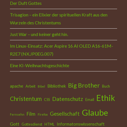
Der Duft Gottes
Trisagion – ein Elixier der spirituellen Kraft aus den
Wurzeln des Christentums
Just War – und keiner geht hin.
Im Linux-Einsatz: Acer Aspire 16 AI OLED A16-61M-
R2E7 (NX.JP0EG.007)
Eine KI-Weihnachtsgeschichte
Big Brother
apache
Bibliothek
Arbeit
Buch
Bibel
Ethik
Christentum
Datenschutz
CSS
Email
Glaube
Gesellschaft
Film
Fernsehn
Firefox
Gott
Informatonswissenschaft
Gottesdienst
HTML