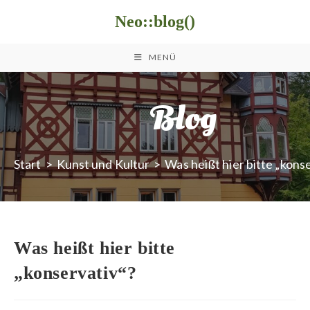
Zum
Neo::blog()
Inhalt
springen
MENÜ
Blog
Start
>
Kunst und Kultur
>
Was heißt hier bitte „kons
Was heißt hier bitte
„konservativ“?