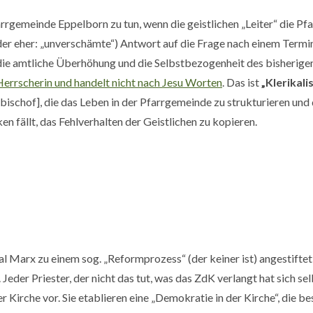
arrgemeinde Eppelborn zu tun, wenn die geistlichen „Leiter“ die Pfa
oder eher: „unverschämte“) Antwort auf die Frage nach einem Term
ie amtliche Überhöhung und die Selbstbezogenheit des bisherigen P
)Herrscherin und handelt nicht nach Jesu Worten
. Das ist
„Klerikal
ischof], die das Leben in der Pfarrgemeinde zu strukturieren und 
ken fällt, das Fehlverhalten der Geistlichen zu kopieren.
nal Marx zu einem sog. „Reformprozess“ (der keiner ist) angestift
. Jeder Priester, der nicht das tut, was das ZdK verlangt hat sich 
Kirche vor. Sie etablieren eine „Demokratie in der Kirche“, die b