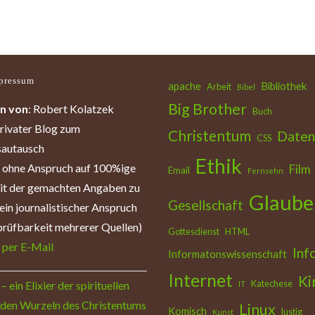
pressum
apache
Bibliothek
Arbeit
Bibel
Big Brother
n von
: Robert Kolatzek
Buch
privater Blog zum
Christentum
Daten
CSS
autausch
Ethik
: ohne Anspruch auf 100%ige
Film
Email
Fernsehn
eit der gemachten Angaben zu
Glaube
Gesellschaft
ein journalistischer Anspruch
rüfbarkeit mehrerer Quellen)
Gottesdienst
HTML
:
per E-Mail
Inf
Informatonswissenschaft
Internet
Ki
Katechese
– ein Elixier der spirituellen
IT
 den Wurzeln des Christentums
Linux
Komisch
lustig
Kunst