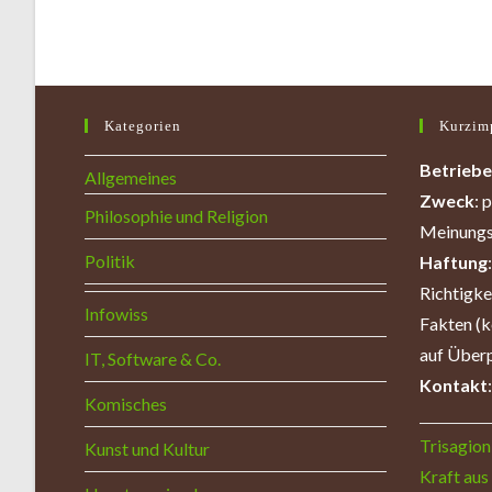
Kategorien
Kurzim
Betriebe
Allgemeines
Zweck
: 
Philosophie und Religion
Meinungs
Politik
Haftung
Richtigk
Infowiss
Fakten (k
auf Überp
IT, Software & Co.
Kontakt
Komisches
Trisagion 
Kunst und Kultur
Kraft aus