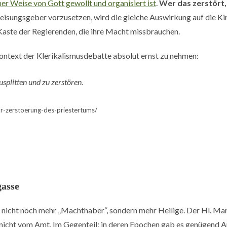
her Weise von Gott gewollt und organisiert ist
.
Wer das zerstört, 
isungsgeber vorzusetzen, wird die gleiche Auswirkung auf die K
Kaste der Regierenden, die ihre Macht missbrauchen.
ontext der Klerikalismusdebatte absolut ernst zu nehmen:
usplitten und zu zerstören.
r-zerstoerung-des-priestertums/
gasse
icht noch mehr „Machthaber“, sondern mehr Heilige. Der Hl. Martin
icht vom Amt. Im Gegenteil: in deren Epochen gab es genügend A