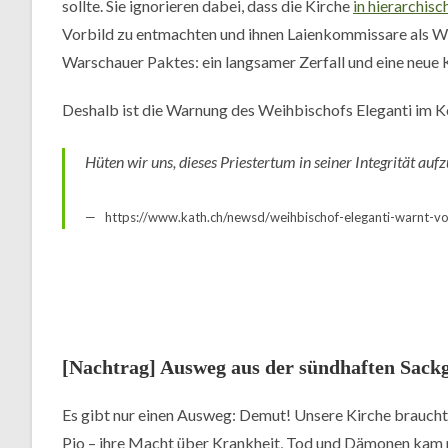
sollte. Sie ignorieren dabei, dass die Kirche
in hierarchisc
Vorbild zu entmachten und ihnen Laienkommissare als We
Warschauer Paktes: ein langsamer Zerfall und eine neue 
Deshalb ist die Warnung des Weihbischofs Eleganti im K
Hüten wir uns, dieses Priestertum in seiner Integrität aufz
https://www.kath.ch/newsd/weihbischof-eleganti-warnt-vo
[Nachtrag] Ausweg aus der sündhaften Sack
Es gibt nur einen Ausweg: Demut! Unsere Kirche braucht n
Pio – ihre Macht über Krankheit, Tod und Dämonen kam n