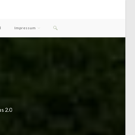
Website-
l
Impressum
Suche
Umschalten
us 2.0