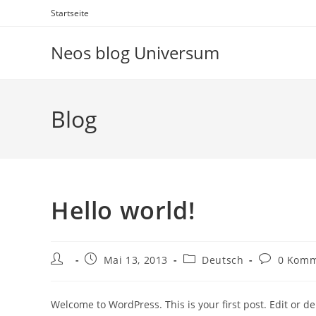
Zum
Startseite
Inhalt
springen
Neos blog Universum
Blog
Hello world!
Beitrags-
Beitrag
Beitrags-
Beitrags-
Mai 13, 2013
Deutsch
0 Komm
Autor:
veröffentlicht:
Kategorie:
Kommentar
Welcome to WordPress. This is your first post. Edit or del