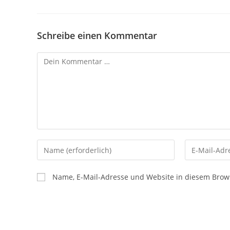
Schreibe einen Kommentar
Kommentar
Gib
Gib
deinen
deine
Namen
E-
Name, E-Mail-Adresse und Website in diesem Brow
oder
Mail-
Benutzernamen
Adresse
zum
zum
Kommentieren
Kommentier