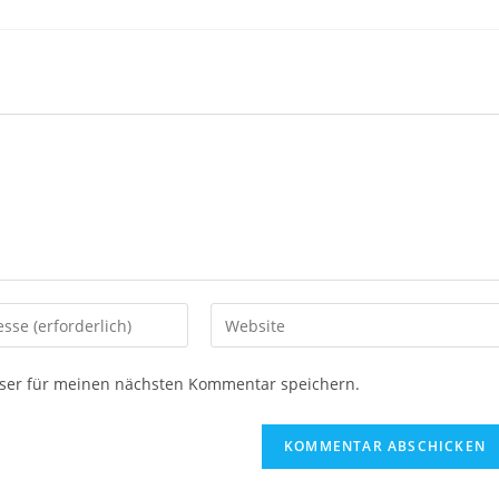
Gib
deine
Website-
ser für meinen nächsten Kommentar speichern.
URL
ein
(optional)
en