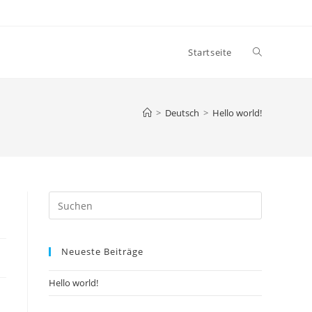
Website-
Startseite
Suche
>
Deutsch
>
Hello world!
umschalten
Press
Escape
to
Neueste Beiträge
close
the
Hello world!
search
panel.